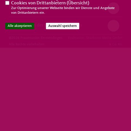
Cookies von Drittanbietern (
Übersicht
)
Frauen Union Baden-Württemberg
Zur Optimierung unserer Webseite binden wir Dienste und Angebote
von Drittanbietern ein.
Frauen Union der CDU Deutschlands
Alle akzeptieren
Auswahl speichern
@2026 Frauenunion Emmendingen
Realisation: Sharkness Media GmbH
Alle Rechte vorbehalten.
& Co. KG