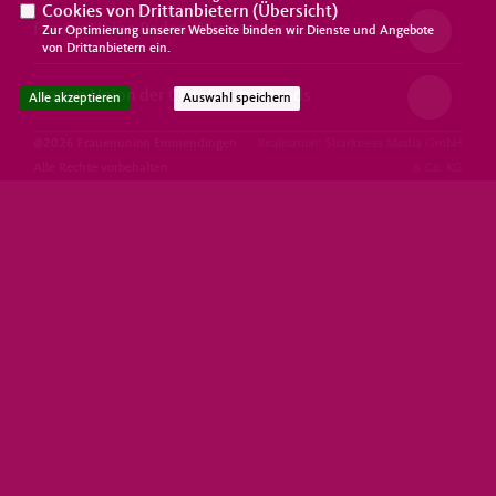
Cookies von Drittanbietern (
Übersicht
)
Frauen Union Baden-Württemberg
Zur Optimierung unserer Webseite binden wir Dienste und Angebote
von Drittanbietern ein.
Frauen Union der CDU Deutschlands
Alle akzeptieren
Auswahl speichern
@2026 Frauenunion Emmendingen
Realisation: Sharkness Media GmbH
Alle Rechte vorbehalten.
& Co. KG